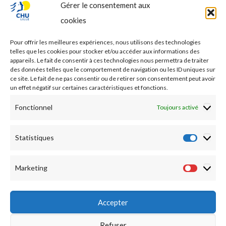
Gérer le consentement aux
PROFESSIONNEL DE SANTE
cookies
Etudes médicales
Pour offrir les meilleures expériences, nous utilisons des technologies
Nos essais cliniques
telles que les cookies pour stocker et/ou accéder aux informations des
appareils. Le fait de consentir à ces technologies nous permettra de traiter
des données telles que le comportement de navigation ou les ID uniques sur
Ecoles paramédicales
ce site. Le fait de ne pas consentir ou de retirer son consentement peut avoir
un effet négatif sur certaines caractéristiques et fonctions.
Fonctionnel
Toujours activé
Statistiques
Statist
Marketing
Market
Accepter
Refuser