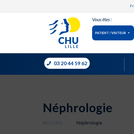
Fr
Vous êtes :
PATIENT / VISITEUR
03 20 44 59 62
Néphrologie
ACCUEIL
Néphrologie