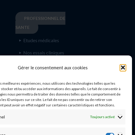
PROFESSIONNEL DE
SANTE
Etudes médicales
Nos essais cliniques
Ecoles paramédicales
e
Gérer le consentement aux cookies
les meilleures expériences, nous utilisons des technologies telles que les
 stocker et/ou accéder aux informations des appareils. Le fait de consentir à
gies nous permettra de traiter des données telles que le comportement de
n
 les ID uniques sur ce site. Le fait de ne pas consentir ou de retirer son
 peut avoir un effet négatif sur certaines caractéristiques et fonctions.
nel
Toujours activé
03 20 44 59 62
ues