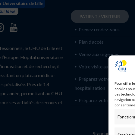
PATIENT / VISITEUR
Prenez rendez-vous
Plan d’accès
ssionnels, le CHU de Lille est
Venez aux urgences
l’Europe. Hôpital universitaire
innovation et de recherche, il
Votre visite au CHU de Lill
essitant un plateau médico-
Préparez votre
Pour offrir 
 spécialisée. Près de 1.4
hospitalisation
cookies pour
haque année, permettant au CHU
ces technolo
Préparez votre consultatio
navigation ou
pour ses activités de recours et
consentement
Fonction
Standard :
Statistiq