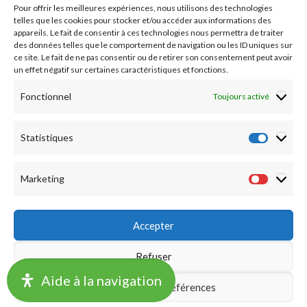
Pour offrir les meilleures expériences, nous utilisons des technologies
Nos essais cliniques
telles que les cookies pour stocker et/ou accéder aux informations des
appareils. Le fait de consentir à ces technologies nous permettra de traiter
des données telles que le comportement de navigation ou les ID uniques sur
Ecoles paramédicales
ce site. Le fait de ne pas consentir ou de retirer son consentement peut avoir
un effet négatif sur certaines caractéristiques et fonctions.
Fonctionnel
Toujours activé
Statistiques
Statist
Marketing
Market
Accepter
Refuser
©2019 CHU LILLE -
Accueil
|
Mentions légales
|
Notation
Aide à la navigation
Enregistrer les préférences
Financière
|
Délégations de signature