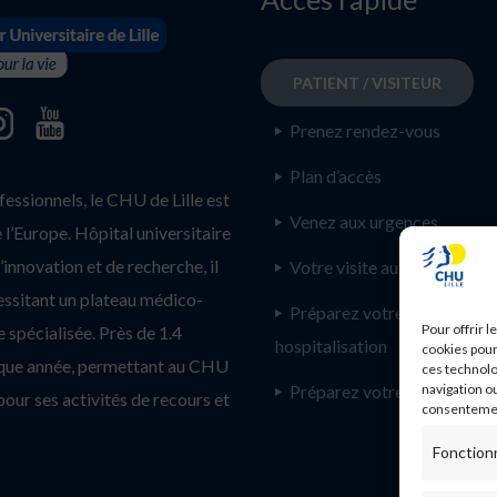
PATIENT / VISITEUR
Prenez rendez-vous
Plan d’accès
ssionnels, le CHU de Lille est
Venez aux urgences
l’Europe. Hôpital universitaire
innovation et de recherche, il
Votre visite au CHU de Lill
essitant un plateau médico-
Préparez votre
Pour offrir 
 spécialisée. Près de 1.4
hospitalisation
cookies pour
haque année, permettant au CHU
ces technolo
Préparez votre consultatio
navigation ou
pour ses activités de recours et
consentement
Fonction