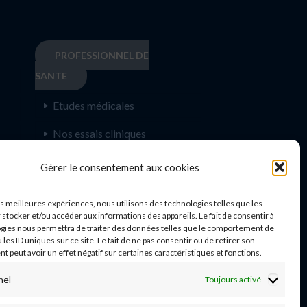
PROFESSIONNEL DE
SANTE
Etudes médicales
Nos essais cliniques
Ecoles paramédicales
e
Gérer le consentement aux cookies
les meilleures expériences, nous utilisons des technologies telles que les
 stocker et/ou accéder aux informations des appareils. Le fait de consentir à
gies nous permettra de traiter des données telles que le comportement de
n
 les ID uniques sur ce site. Le fait de ne pas consentir ou de retirer son
 peut avoir un effet négatif sur certaines caractéristiques et fonctions.
nel
Toujours activé