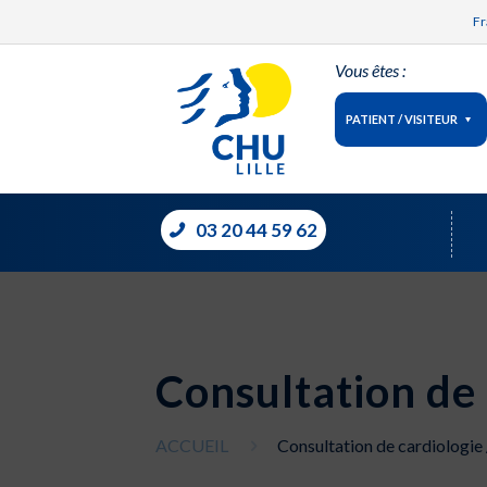
Fr
Vous êtes :
PATIENT / VISITEUR
03 20 44 59 62
Consultation de 
ACCUEIL
Consultation de cardiologie