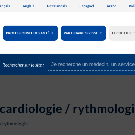
ançais
Anglais
Néerlandais
Espagnol
Arabe
Ital
PROFESSIONNEL DE SANTÉ
PARTENAIRE / PRESSE
LE CHU LILLE
Rechercher sur le site :
cardiologie / rythmolog
 / rythmologie