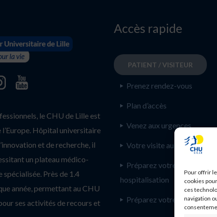
Accès rapide
PATIENT / VISITEUR
Prenez rendez-vous
Plan d’accès
ssionnels, le CHU de Lille est
Venez aux urgences
l’Europe. Hôpital universitaire
innovation et de recherche, il
Votre visite au CHU de Lill
essitant un plateau médico-
Préparez votre
Pour offrir 
 spécialisée. Près de 1.4
hospitalisation
cookies pour
haque année, permettant au CHU
ces technolo
navigation ou
Préparez votre consultatio
pour ses activités de recours et
consentement