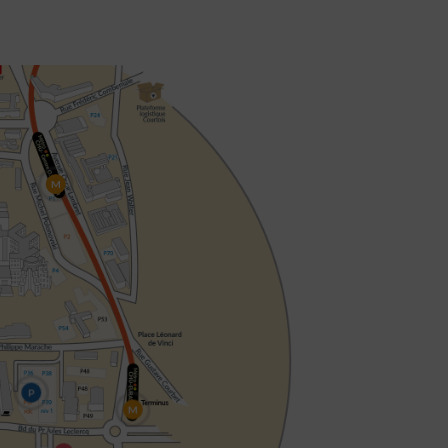
M
P
M