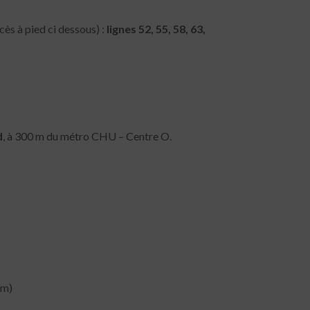
cès à pied ci dessous) :
lignes 52, 55, 58, 63,
d
, à 300 m du métro CHU – Centre O.
 m)