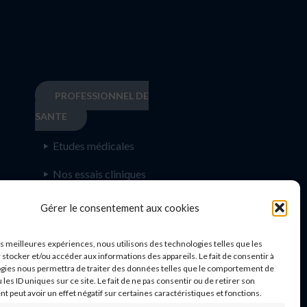
PROFESSIONNEL DE
SANTE
Etudes médicales
Nos essais cliniques
Ecoles paramédicales
e
Gérer le consentement aux cookies
les meilleures expériences, nous utilisons des technologies telles que les
 stocker et/ou accéder aux informations des appareils. Le fait de consentir à
gies nous permettra de traiter des données telles que le comportement de
 les ID uniques sur ce site. Le fait de ne pas consentir ou de retirer son
n
 peut avoir un effet négatif sur certaines caractéristiques et fonctions.