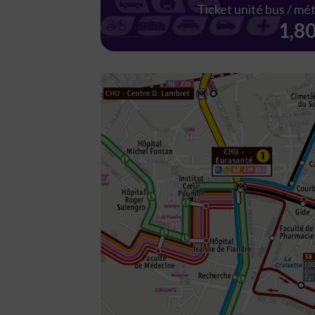
Ticket unité bus / mé
1,8