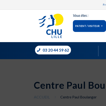
Fr
Vous êtes :
PATIENT / VISITEUR
03 20 44 59 62
Centre Paul Bou
ACCUEIL
Centre Paul Boulanger